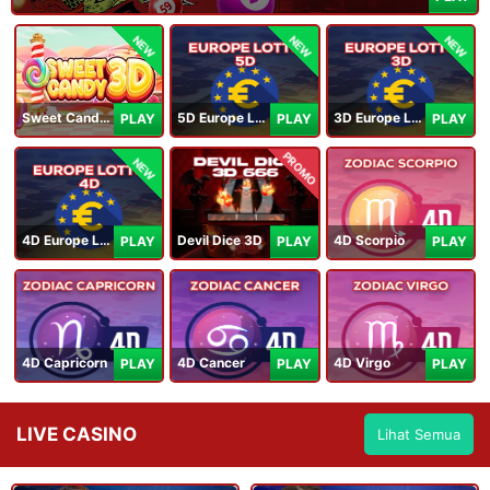
NEW
NEW
NEW
Sweet Candy 3D
5D Europe Lotto
3D Europe Lotto
PLAY
PLAY
PLAY
PROMO
NEW
4D Europe Lotto
Devil Dice 3D
4D Scorpio
PLAY
PLAY
PLAY
4D Capricorn
4D Cancer
4D Virgo
PLAY
PLAY
PLAY
LIVE CASINO
Lihat Semua