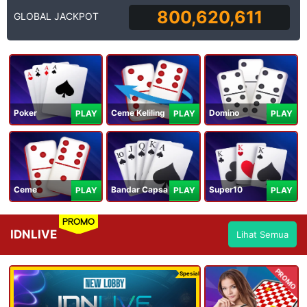
800,620,611
GLOBAL JACKPOT
Poker
Ceme Keliling
Domino
PLAY
PLAY
PLAY
Ceme
Bandar Capsa
Super10
PLAY
PLAY
PLAY
PROMO
IDNLIVE
Lihat Semua
PROMO
Spesial