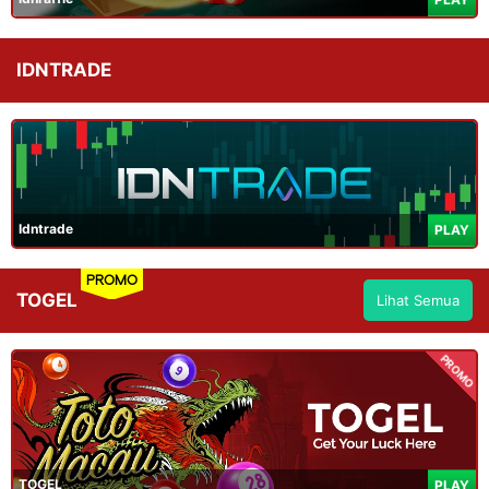
IDNTRADE
Idntrade
PLAY
PROMO
TOGEL
Lihat Semua
PROMO
TOGEL
PLAY