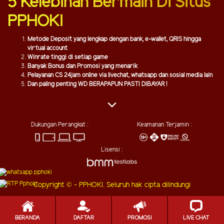
5 Kelebihan Bermain Di Situs
PPHOKI
Metode Deposit yang lengkap dengan bank, e-wallet, QRIS hingga
virtual account
Winrate tinggi di setiap game
Banyak Bonus dan Promosi yang menarik
Pelayanan CS 24jam online via livechat, whatsapp dan sosial media lain
Dan paling penting WD BERAPAPUN PASTI DIBAYAR !
Dukungan Perangkat :
Keamanan Terjamin :
Lisensi :
Copyright © - PPHOKI. Seluruh hak cipta dilindungi
BERANDA
DAFTAR
PROMOSI
LIVE CHAT