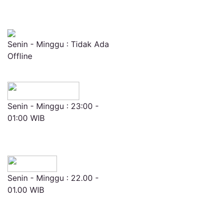
Senin - Minggu : Tidak Ada
Offline
Senin - Minggu : 23:00 -
01:00 WIB
Senin - Minggu : 22.00 -
01.00 WIB