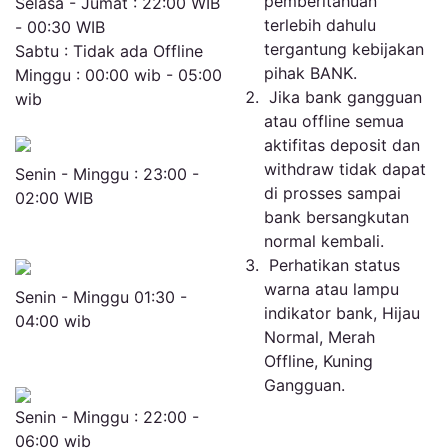
pemberitahuan
Selasa - Jumat : 22:00 WIB
terlebih dahulu
- 00:30 WIB
tergantung kebijakan
Sabtu : Tidak ada Offline
pihak BANK.
Minggu : 00:00 wib - 05:00
Jika bank gangguan
wib
atau offline semua
aktifitas deposit dan
withdraw tidak dapat
Senin - Minggu : 23:00 -
di prosses sampai
02:00 WIB
bank bersangkutan
normal kembali.
Perhatikan status
warna atau lampu
Senin - Minggu 01:30 -
indikator bank, Hijau
04:00 wib
Normal, Merah
Offline, Kuning
Gangguan.
Senin - Minggu : 22:00 -
06:00 wib